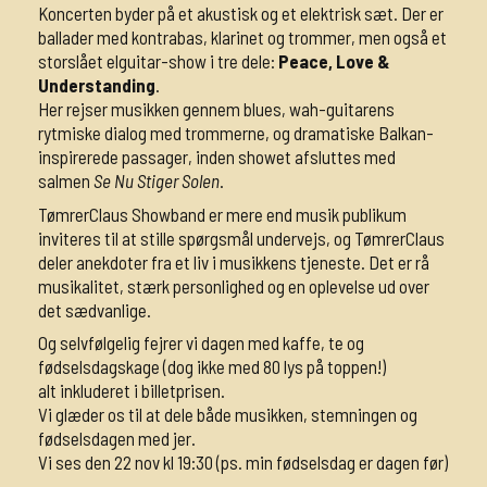
Koncerten byder på et akustisk og et elektrisk sæt. Der er
ballader med kontrabas, klarinet og trommer, men også et
storslået elguitar-show i tre dele:
Peace, Love &
Understanding
.
Her rejser musikken gennem blues, wah-guitarens
rytmiske dialog med trommerne, og dramatiske Balkan-
inspirerede passager, inden showet afsluttes med
salmen
Se Nu Stiger Solen
.
TømrerClaus Showband er mere end musik publikum
inviteres til at stille spørgsmål undervejs, og TømrerClaus
deler anekdoter fra et liv i musikkens tjeneste. Det er rå
musikalitet, stærk personlighed og en oplevelse ud over
det sædvanlige.
Og selvfølgelig fejrer vi dagen med kaffe, te og
fødselsdagskage (dog ikke med 80 lys på toppen!)
alt inkluderet i billetprisen.
Vi glæder os til at dele både musikken, stemningen og
fødselsdagen med jer.
Vi ses den 22 nov kl 19:30 (ps. min fødselsdag er dagen før)