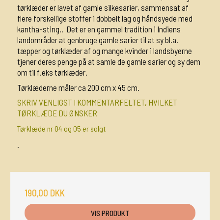
tørklæder er lavet af gamle silkesarier, sammensat af
flere forskellige stoffer i dobbelt lag og håndsyede med
kantha-sting.. Det er en gammel tradition i Indiens
landområder at genbruge gamle sarier til at sy bl.a.
tæpper og tørklæder af og mange kvinder i landsbyerne
tjener deres penge på at samle de gamle sarier og sy dem
om til f.eks tørklæder.
Tørklæderne måler ca 200 cm x 45 cm.
SKRIV VENLIGST I KOMMENTARFELTET, HVILKET
TØRKLÆDE DU ØNSKER
Tørklæde nr 04 og 05 er solgt
.
190,00 DKK
VIS PRODUKT