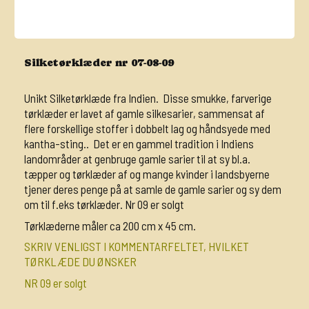
Silketørklæder nr 07-08-09
Unikt Silketørklæde fra Indien. Disse smukke, farverige
tørklæder er lavet af gamle silkesarier, sammensat af
flere forskellige stoffer i dobbelt lag og håndsyede med
kantha-sting.. Det er en gammel tradition i Indiens
landområder at genbruge gamle sarier til at sy bl.a.
tæpper og tørklæder af og mange kvinder i landsbyerne
tjener deres penge på at samle de gamle sarier og sy dem
om til f.eks tørklæder. Nr 09 er solgt
Tørklæderne måler ca 200 cm x 45 cm.
SKRIV VENLIGST I KOMMENTARFELTET, HVILKET
TØRKLÆDE DU ØNSKER
NR 09 er solgt