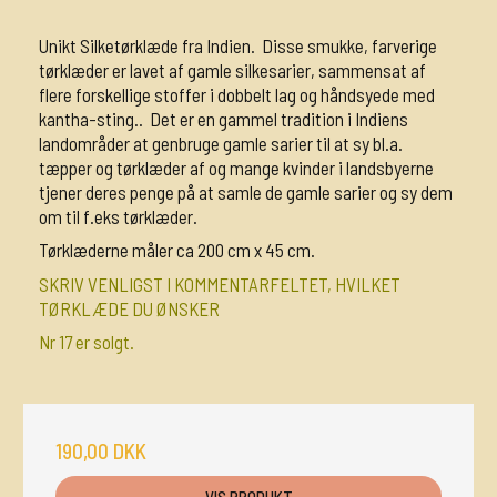
Unikt Silketørklæde fra Indien. Disse smukke, farverige
tørklæder er lavet af gamle silkesarier, sammensat af
flere forskellige stoffer i dobbelt lag og håndsyede med
kantha-sting.. Det er en gammel tradition i Indiens
landområder at genbruge gamle sarier til at sy bl.a.
tæpper og tørklæder af og mange kvinder i landsbyerne
tjener deres penge på at samle de gamle sarier og sy dem
om til f.eks tørklæder.
Tørklæderne måler ca 200 cm x 45 cm.
SKRIV VENLIGST I KOMMENTARFELTET, HVILKET
TØRKLÆDE DU ØNSKER
Nr 17 er solgt.
190,00 DKK
VIS PRODUKT