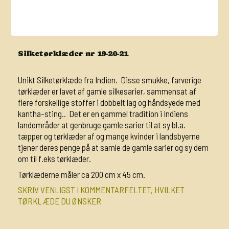
Silketørklæder nr 19-20-21
Unikt Silketørklæde fra Indien. Disse smukke, farverige
tørklæder er lavet af gamle silkesarier, sammensat af
flere forskellige stoffer i dobbelt lag og håndsyede med
kantha-sting.. Det er en gammel tradition i Indiens
landområder at genbruge gamle sarier til at sy bl.a.
tæpper og tørklæder af og mange kvinder i landsbyerne
tjener deres penge på at samle de gamle sarier og sy dem
om til f.eks tørklæder.
Tørklæderne måler ca 200 cm x 45 cm.
SKRIV VENLIGST I KOMMENTARFELTET, HVILKET
TØRKLÆDE DU ØNSKER