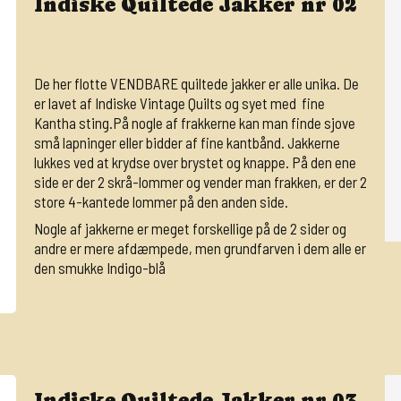
Indiske Quiltede Jakker nr 02
De her flotte VENDBARE quiltede jakker er alle unika. De
er lavet af Indiske Vintage Quilts og syet med fine
Kantha sting.På nogle af frakkerne kan man finde sjove
små lapninger eller bidder af fine kantbånd. Jakkerne
lukkes ved at krydse over brystet og knappe. På den ene
side er der 2 skrå-lommer og vender man frakken, er der 2
store 4-kantede lommer på den anden side.
Nogle af jakkerne er meget forskellige på de 2 sider og
andre er mere afdæmpede, men grundfarven i dem alle er
den smukke Indigo-blå
Indiske Quiltede Jakker nr 03