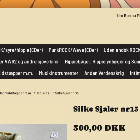
Om Karma M
K/syre/hippie (CDer)
PunkROCK/Wave (CDer)
Udenlandsk ROCK
er VW62 og andre sjove biler
Hippiebøger, Hippielydbøger og So
muldstæpper m.m.
Musikinstrumenter
Anden Verdenskrig
Inti
r, Bomuldstæpper m.m.
/
Indisk tøj
/
Silke Sjaler nr15
Silke Sjaler nr15
300,00 DKK