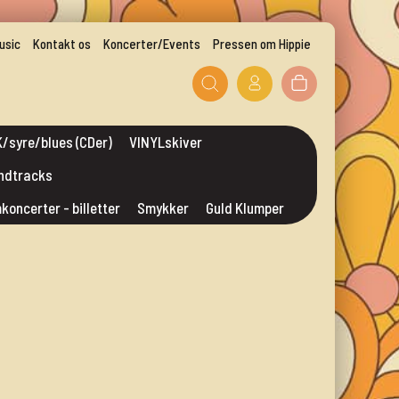
usic
Kontakt os
Koncerter/Events
Pressen om Hippie
/syre/blues (CDer)
VINYLskiver
undtracks
mkoncerter - billetter
Smykker
Guld Klumper