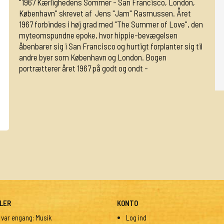
"1967 Kærlighedens Sommer - San Francisco, London,
København" skrevet af Jens "Jam" Rasmussen. Året
1967 forbindes i høj grad med "The Summer of Love", den
myteomspundne epoke, hvor hippie-bevægelsen
åbenbarer sig i San Francisco og hurtigt forplanter sig til
andre byer som København og London. Bogen
portrætterer året 1967 på godt og ondt -
LER
KONTO
 var engang: Musik
Log ind