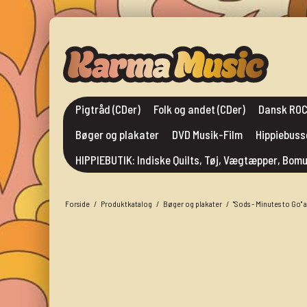
Pigtråd (CDer)
Folk og andet (CDer)
Dansk ROC
Bøger og plakater
DVD Musik-Film
Hippiebuss
HIPPIEBUTIK: Indiske Quilts, Tøj, Vægtæpper, Bo
Forside
/
Produktkatalog
/
Bøger og plakater
/
"Sods - Minutes to Go" 