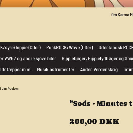
Om Karma M
K/syre/hippie (CDer)
PunkROCK/Wave (CDer)
Udenlandsk ROCK
er VW62 og andre sjove biler
Hippiebøger, Hippielydbøger og So
muldstæpper m.m.
Musikinstrumenter
Anden Verdenskrig
Inti
af Jan Poulsen
"Sods - Minutes 
200,00 DKK