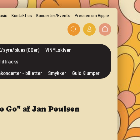
usic
Kontakt os
Koncerter/Events
Pressen om Hippie
/syre/blues (CDer)
VINYLskiver
undtracks
mkoncerter - billetter
Smykker
Guld Klumper
to Go" af Jan Poulsen