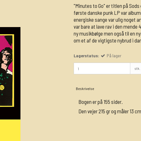
"Minutes to Go" er titlen på Sods
første danske punk LP var albumm
energiske sange var ulig noget a
var bare at lave rav i den mende
ny musikbølge men også til en n
om et af de vigtigste nybrud i da
Lagerstatus:
På lager
stk.
Beskrivelse
Bogen er på 155 sider.
Den vejer 215 gr og måler 13 c