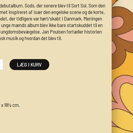
 debutalbum. Sods, der senere blev til Sort Sol. Som den
et inspireret af især den engelske scene og de korte,
ndet, der tidligere var hørt/skabt i Danmark. Meningen
 4 unge mænds album blev ikke bare startskuddet til en
y ungdomsbevægelse. Jan Poulsen fortæller historien
nsk musik og hvordan det blev til.
LÆG I KURV
m x 18½ cm.