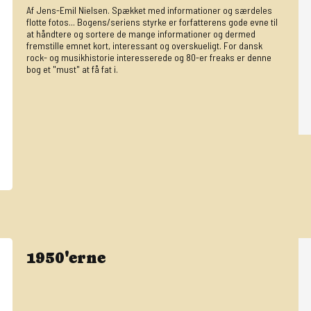
Af Jens-Emil Nielsen. Spækket med informationer og særdeles
flotte fotos... Bogens/seriens styrke er forfatterens gode evne til
at håndtere og sortere de mange informationer og dermed
fremstille emnet kort, interessant og overskueligt. For dansk
rock- og musikhistorie interesserede og 80-er freaks er denne
bog et "must" at få fat i.
1950'erne