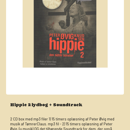
Hippie 2 lydbog + Soundtrack
2 CD box med mp3 filer 1) 15 timers oplæsning af Peter Øvig med
musik af TømrerClaus. mp3 fil - 2) 15 timers oplæsning af Peter
Øvig. (u musik) OG det tilhørende Soundtrack for dem, der også