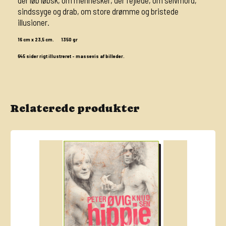
der løb løbsk, om mennesker, der fejlede, om selvmord,
sindssyge og drab, om store drømme og bristede
illusioner.
16 cm x 23,5 cm. 1350 gr
645 sider rigt illustreret - massevis af billeder.
Relaterede produkter