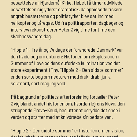
besættelse af Hjardemål Kirke. I løbet få timer udviklede
besættelsen sig yderst dramatisk, da ophidsede fiskere
angreb besætterne og politistyrker blev sat ind med
helikopter og tåregas. Ud fra politirapporter, dagbøger og
interview rekonstruerer Peter Øvig time for time den
skæbnesvangre dag.
"Hippie 1 - Tre år og 74 dage der forandrede Danmark" var
den hvide bog om opturen: Historien om eksplosionen i
Summer of Love og dens euforiske kulmination ved det
store eksperiment i Thy. "Hippie 2 - Den sidste sommer"
er den sorte bog om nedturen med druk, drab, junk,
selvmord, sort magi og vold.
På baggrund af politiets efterforskning fortæller Peter
Øvig blandt andet historien om, hvordan lejrens klovn, den
strippende Provo-Knud, beslutter at udrydde det onde i
verden og starter med at knivdræbe sin bedste ven.
"Hippie 2 - Den sidste sommer" er historien om en vision,