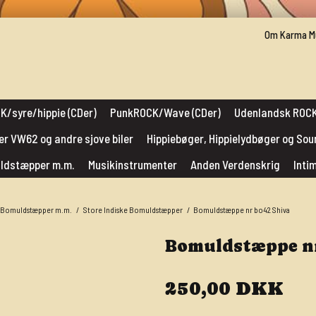
Om Karma M
K/syre/hippie (CDer)
PunkROCK/Wave (CDer)
Udenlandsk ROCK
er VW62 og andre sjove biler
Hippiebøger, Hippielydbøger og So
muldstæpper m.m.
Musikinstrumenter
Anden Verdenskrig
Inti
r, Bomuldstæpper m.m.
/
Store Indiske Bomuldstæpper
/
Bomuldstæppe nr bo42 Shiva
Bomuldstæppe nr
250,00 DKK