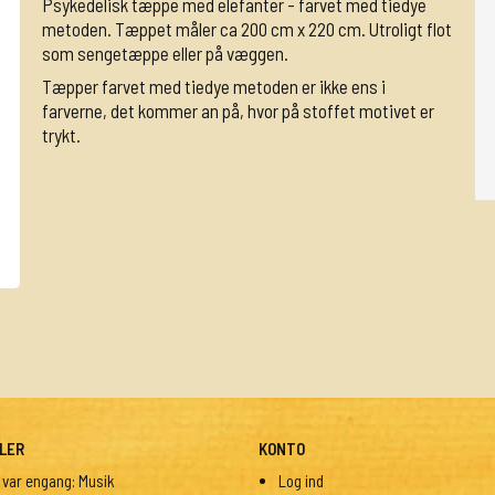
Psykedelisk tæppe med elefanter - farvet med tiedye
metoden. Tæppet måler ca 200 cm x 220 cm. Utroligt flot
som sengetæppe eller på væggen.
Tæpper farvet med tiedye metoden er ikke ens i
farverne, det kommer an på, hvor på stoffet motivet er
trykt.
LER
KONTO
 var engang: Musik
Log ind