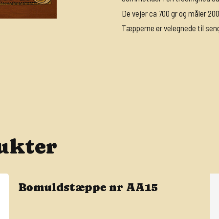
De vejer ca 700 gr og måler 20
Tæpperne er velegnede til sen
ukter
Bomuldstæppe nr AA15