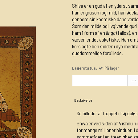
Shiva er en gud af en yderst s
han er grusom og mild, han ødelæg
gennem sin kosmiske dans verden
Som den milde og livgivende gud 
ham i form af en
linga
(fallos), e
væsen er det asketiske. Han omt
korslagte ben sidder i dyb medita
guddommelige forbillede.
Lagerstatus:
På lager
stk.
Beskrivelse
Se billeder af tæppet i høj opløs
Shiva er ved siden af Vishnu 
for mange millioner hinduer. I
sommetider i en treenighed 