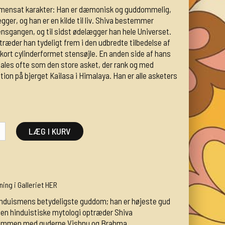
ammensat karakter: Han er dæmonisk og guddommelig,
ger, og han er en kilde til liv. Shiva bestemmer
sgangen, og til sidst ødelægger han hele Universet.
træder han tydeligt frem i den udbredte tilbedelse af
n kort cylinderformet stensøjle. En anden side af hans
ales ofte som den store asket, der rank og med
tion på bjerget Kailasa i Himalaya. Han er alle asketers
LÆG I KURV
ning i Galleriet HER
hinduismens betydeligste guddom; han er højeste gud
 den hinduistiske mytologi optræder Shiva
sammen med guderne Vishnu og Brahma