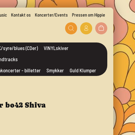
usic
Kontakt os
Koncerter/Events
Pressen om Hippie
/syre/blues (CDer)
VINYLskiver
undtracks
mkoncerter - billetter
Smykker
Guld Klumper
 bo42 Shiva