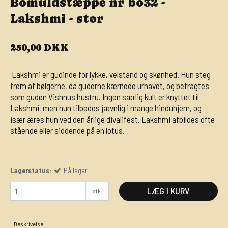
Bomuldstæppe nr bo32 -
Lakshmi - stor
250,00 DKK
Lakshmi er gudinde for lykke, velstand og skønhed. Hun steg
frem af bølgerne, da guderne kærnede urhavet, og betragtes
som guden Vishnus hustru. Ingen særlig kult er knyttet til
Lakshmi, men hun tilbedes jævnlig i mange hinduhjem, og
især æres hun ved den årlige divalifest. Lakshmi afbildes ofte
stående eller siddende på en lotus.
Lagerstatus:
På lager
LÆG I KURV
stk.
Beskrivelse