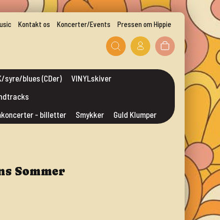
usic
Kontakt os
Koncerter/Events
Pressen om Hippie
/syre/blues (CDer)
VINYLskiver
undtracks
mkoncerter - billetter
Smykker
Guld Klumper
ens Sommer