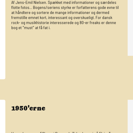
Af Jens-Emil Nielsen. Spækket med informationer og særdeles
flotte fotos... Bogens/seriens styrke er forfatterens gode evne til
at håndtere og sortere de mange informationer og dermed
fremstille emnet kort, interessant og overskueligt. For dansk
rock- og musikhistorie interesserede og 80-er freaks er denne
bog et "must" at få fat i.
1950'erne