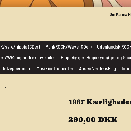
Om Karma M
K/syre/hippie (CDer)
PunkROCK/Wave (CDer)
Udenlandsk ROCK
er VW62 og andre sjove biler
Hippiebøger, Hippielydbøger og So
muldstæpper m.m.
Musikinstrumenter
Anden Verdenskrig
Inti
mmer
1967 Kærlighed
290,00 DKK