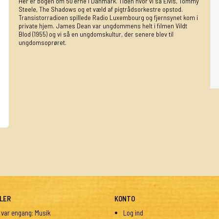
Her er bogen om 50'erne i Danmark. Tiden hvor vi så Elvis, Tommy
Steele, The Shadows og et væld af pigtrådsorkestre opstod.
Transistorradioen spillede Radio Luxembourg og fjernsynet kom i
private hjem. James Dean var ungdommens helt i filmen Vildt
Blod (1955) og vi så en ungdomskultur, der senere blev til
ungdomsoprøret.
LER
KONTO
 var engang: Musik
Log ind