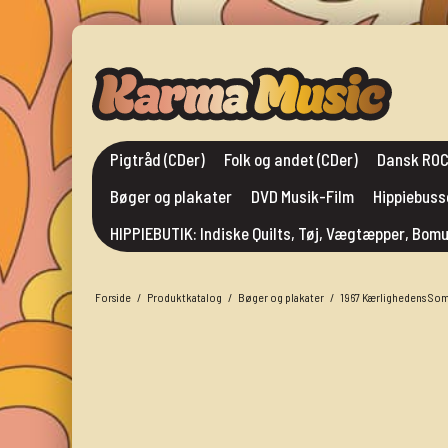
Pigtråd (CDer)
Folk og andet (CDer)
Dansk ROC
Bøger og plakater
DVD Musik-Film
Hippiebuss
HIPPIEBUTIK: Indiske Quilts, Tøj, Vægtæpper, Bo
Forside
/
Produktkatalog
/
Bøger og plakater
/
1967 Kærlighedens So