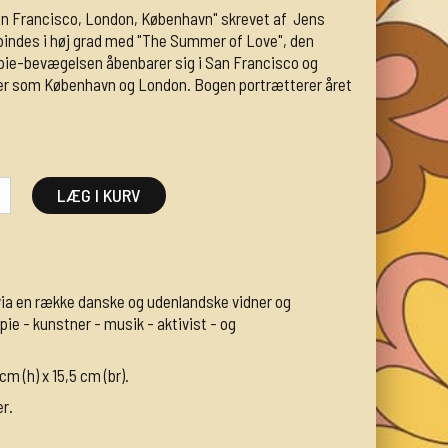
n Francisco, London, København" skrevet af Jens
indes i høj grad med "The Summer of Love", den
ie-bevægelsen åbenbarer sig i San Francisco og
 byer som København og London. Bogen portrætterer året
LÆG I KURV
via en række danske og udenlandske vidner og
ie - kunstner - musik - aktivist - og
m (h) x 15,5 cm (br).
er.