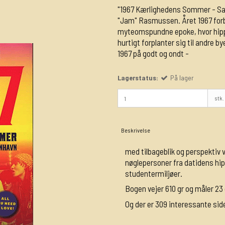
"1967 Kærlighedens Sommer - Sa
"Jam" Rasmussen. Året 1967 forb
myteomspundne epoke, hvor hipp
hurtigt forplanter sig til andre
1967 på godt og ondt -
Lagerstatus:
På lager
stk.
Beskrivelse
med tilbageblik og perspektiv 
nøglepersoner fra datidens hipp
studentermiljøer.
Bogen vejer 610 gr og måler 23 c
Og der er 309 interessante sid